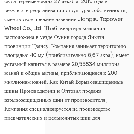
была переименована 27 декабря 2019 года в
результате реорганизации структуры собственности,
сменив свое прежнее название Jiangsu Topower
Wheel Co., Ltd. Штаб-квартира компании
расположена в уезде Фунин города Яньчэн
провинции Цзянсу. Компания занимает территорию
площадью 40 му (приблизительно 6,67 акра), имеет
уставный капитал в размере 20,55834 миллиона
юаней и общие активы, приближающиеся к 200
миллионам юаней. Как
Китай Взрывозащищенные
шины Производители
и
Оптовая продажа
взрывозащищенных шин от производителя.
,
Компания специализируется на производстве
пневматических и цельнолитых шин для
промышленной и строительной техники, колес для