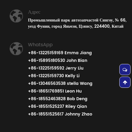
Адрес
Промышленный парк автозапчастей Сингоу, № 66,
уезд Фунин, город Яньчэн, Цзянсу, 224400, Китай
WhatsApp
+86-13225159169 Emma Jiang
+86-15895180530 John Bian
+86-13225159592 Jerry Liu
+86-13225159730 Kelly Li
+86-13046563538 stella Wang
+86-18651769851 Leon Hu
+86-18552463828 Bob Deng
+86-18551525237 Riley Qian
+86-18551525617 Johnny Zhao