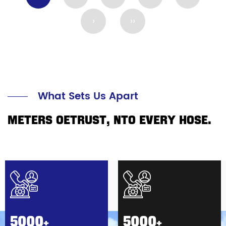
›
››
What Sets Us Apart
METERS OETRUST, NTO EVERY HOSE.
5000
5000
+
+