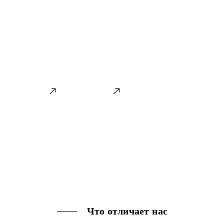
мы стремимся стать профессиональными
производителями
цельнолитых резиновых шин и оптовыми поставщиками
пневматических шин в Китае
для автомобильных брендов,
вторичного рынка и других внешнеторговых компаний.
Что отличает нас