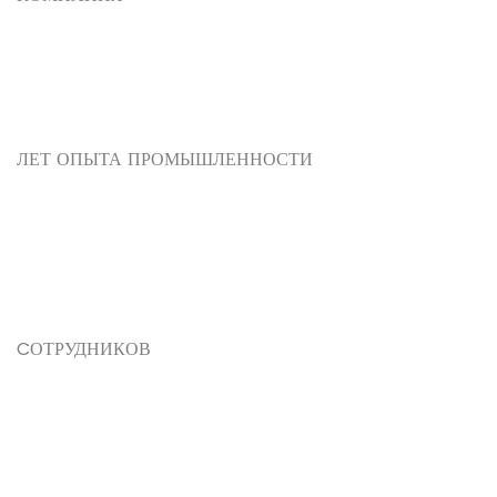
2012
Было основано в 2012 году.
ЛЕТ ОПЫТА ПРОМЫШЛЕННОСТИ
28
Наша компания имеет 28-летний опыт в промышленности
шина.
CОТРУДНИКОВ
200
В компании работает 200 сотрудников.